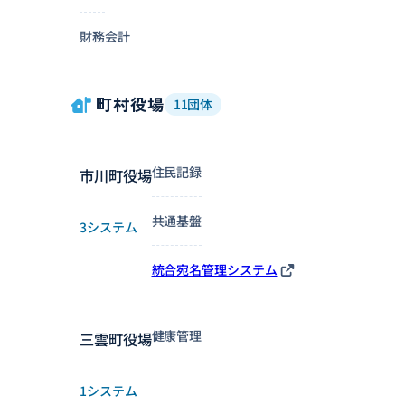
財務会計
町村役場
11団体
住民記録
市川町役場
共通基盤
3システム
統合宛名管理システム
健康管理
三雲町役場
1システム