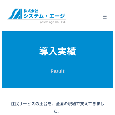
内
容
を
ス
キ
導入実績
ッ
プ
Result
住民サービスの土台を、全国の現場で支えてきまし
た。