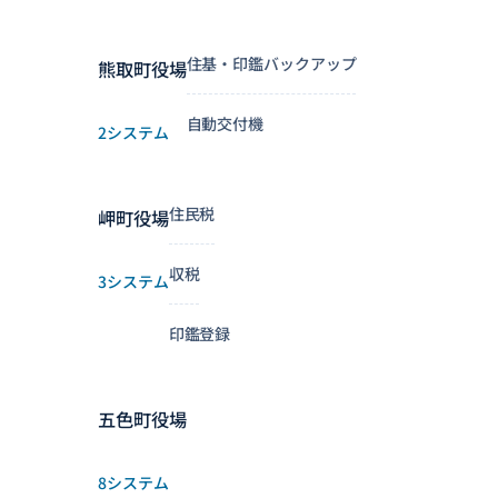
住基・印鑑バックアップ
熊取町役場
自動交付機
2システム
住民税
岬町役場
収税
3システム
印鑑登録
五色町役場
8システム