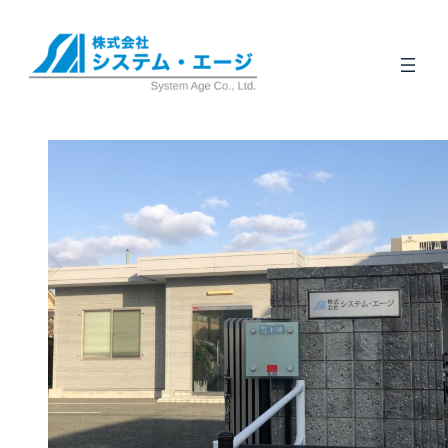
内
容
を
ス
キ
ッ
プ