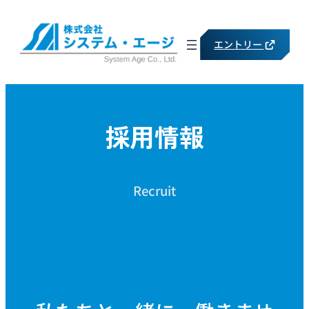
内
容
エントリー
を
ス
キ
採用情報
ッ
プ
Recruit