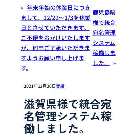
«
年末年始の休業日につき
鹿児島県
まして、12/29～1/3を休業
様で統合
日とさせていただきます。
宛名管理
ご不便をおかけいたします
システム
が、何卒ご了承いただきま
稼働しま
すようお願い申し上げま
した。
»
す。
2021年12月26日
実績
滋賀県様で統合宛
名管理システム稼
働しました。